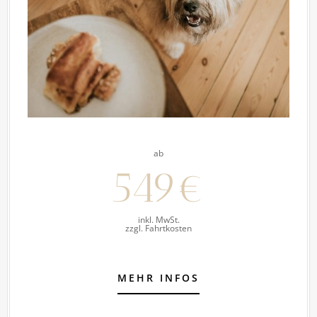
ab
549€
inkl. MwSt.
zzgl. Fahrtkosten
MEHR INFOS