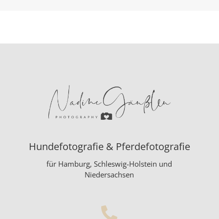
i
v
e
:
Hundefotografie & Pferdefotografie
für Hamburg, Schleswig-Holstein und
Niedersachsen
