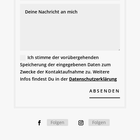
Ich stimme der vorübergehenden
Speicherung der eingegebenen Daten zum
Zwecke der Kontaktaufnahme zu. Weitere
Infos findest Du in der
Datenschutzerklärung
A
ABSENDEN
l
t
e
r
Folgen
Folgen
n
a
t